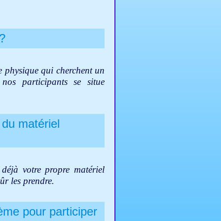
s?
e physique qui cherchent un
os participants se situe
 du matériel
 déjà votre propre matériel
ûr les prendre.
ème pour participer