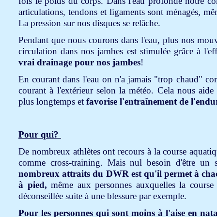
fois le poids du corps. Dans l'eau profonde notre co
articulations, tendons et ligaments sont ménagés, même
La pression sur nos disques se relâche.
Pendant que nous courons dans l'eau, plus nos mouv
circulation dans nos jambes est stimulée grâce à l'e
vrai drainage pour nos jambes
!
En courant dans l'eau on n'a jamais "trop chaud" com
courant à l'extérieur selon la météo. Cela nous aide 
plus longtemps et
favorise l'entraînement de l'endu
Pour qui?
De nombreux athlètes ont recours à la course aquatique
comme cross-training. Mais nul besoin d'être un 
nombreux attraits du DWR est qu'il permet à chac
à pied,
même aux personnes auxquelles la course te
déconseillée suite à une blessure par exemple.
Pour les personnes qui sont moins à l'aise en nat