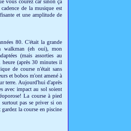
ue vous courez car sinon ça
 cadence de la musique est
fisante et une amplitude de
années 80. C'était la grande
on walkman (eh oui), mon
daptées (mais assorties au
 heure (après 30 minutes il
nique de course n'était sans
leurs et bobos m'ont amené à
sur terre. Aujourd'hui d'après
es avec impact au sol soient
téoporose! La course à pied
t surtout pas se priver si on
t gardez la course en piscine