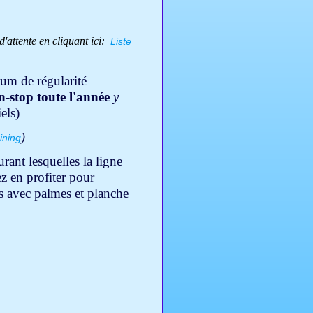
d'attente en cliquant ici:
Liste
um de régularité
n-stop toute l'année
y
iels)
)
ining
ant lesquelles la ligne
 en profiter pour
s avec palmes et planche